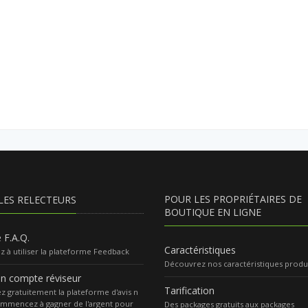
POUR LES PROPRIÉTAIRES DE
LES RELECTEURS
BOUTIQUE EN LIGNE
e F.A.Q.
Caractéristiques
 à utiliser la plateforme Feedback
Découvrez nos caractéristiques produ
un compte réviseur
Tarification
z gratuitement la plateforme d'avis n
ommencez à gagner de l'argent pour
Des packages gratuits aux packages