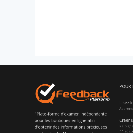
POUR 
Lisez l
Apprenez
"Plate-forme d'examen indépendante
Créer 
pour les boutiques en ligne afin
Rejoigne
d'obtenir des informations précieuses
° 1 et c